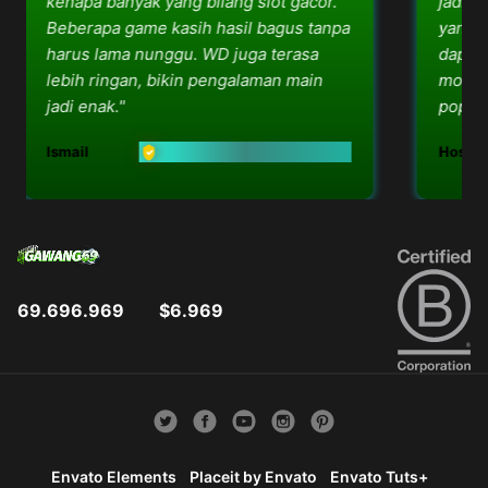
kenapa banyak yang bilang slot gacor.
jadi lebi
Beberapa game kasih hasil bagus tanpa
yang kal
harus lama nunggu. WD juga terasa
dapet has
lebih ringan, bikin pengalaman main
momen l
jadi enak."
populer.
Ismail
Member Setia GAWANG69
Hoshi
69.696.969
$6.969
Envato Elements
Placeit by Envato
Envato Tuts+